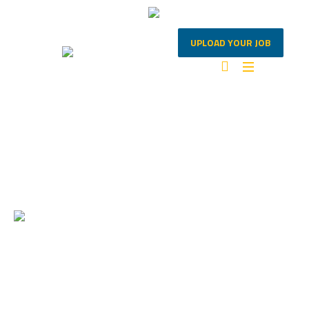
UPLOAD YOUR JOB
TAG:
MONEY
Home
/
money